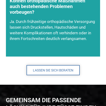
Können orthopädische Maßnahmen
auch bestehenden Problemen
vorbeugen?
Ja. Durch frühzeitige orthopädische Versorgung
lassen sich Druckstellen, Hautschäden und
weitere Komplikationen oft verhindern oder in
ihrem Fortschreiten deutlich verlangsamen.
LASSEN SIE SICH BERATEN
GEMEINSAM DIE PASSENDE